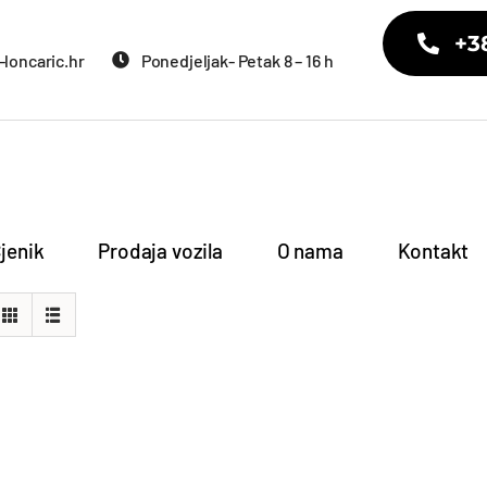
+3
loncaric.hr
Ponedjeljak- Petak 8 – 16 h
jenik
Prodaja vozila
O nama
Kontakt