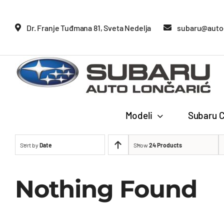
Glavne
Dr. Franje Tuđmana 81, Sveta Nedelja
subaru@auto-
Modeli
Subaru C
Sort by
Date
Show
24 Products
Nothing Found