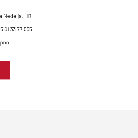
a Nedelja, HR
5 01 33 77 555
upno