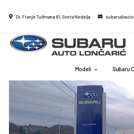
Glavne
Dr. Franje Tuđmana 81, Sveta Nedelja
subaru@auto-
Modeli
Subaru C