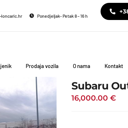
+3
loncaric.hr
Ponedjeljak- Petak 8 – 16 h
jenik
Prodaja vozila
O nama
Kontakt
Subaru Ou
16,000.00
€