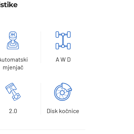
stike
Automatski
A W D
mjenjač
2.0
Disk kočnice