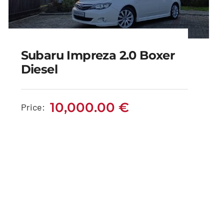
Subaru Impreza 2.0 Boxer
Diesel
Subaru Impreza 2.0
Boxer Diesel
10,000.00
€
Price:
10,000.00
€