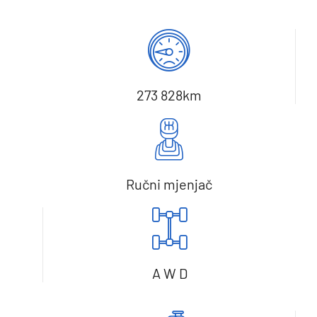
273 828km
Ručni mjenjač
A W D