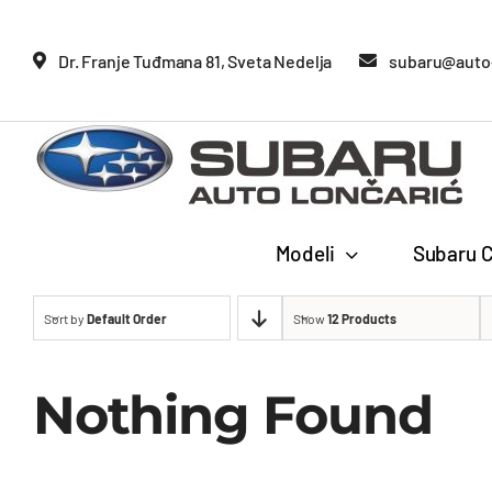
Glavne
Dr. Franje Tuđmana 81, Sveta Nedelja
subaru@auto-
Modeli
Subaru C
Sort by
Default Order
Show
12 Products
Nothing Found