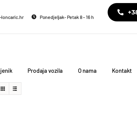
+3
loncaric.hr
Ponedjeljak- Petak 8 – 16 h
jenik
Prodaja vozila
O nama
Kontakt